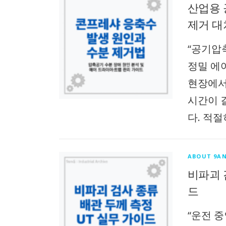
산업용 
제거 대
“공기압
정밀 에
현장에서 
시간이 
다. 적절
ABOUT 9AN
비파괴 
드
“운전 