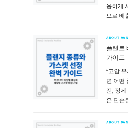
용하게 사
으로 배
ABOUT 9AN
플랜트 배
가이드
“고압 
면 어떤
전, 정제
은 단순
ABOUT 9AN