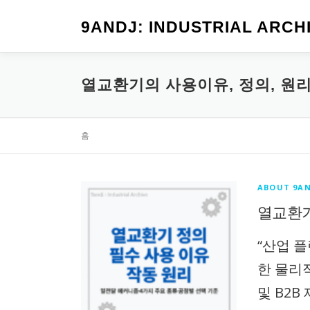
내
용
9ANDJ: INDUSTRIAL ARCH
으
로
바
열교환기의 사용이유, 정의, 원
로
가
기
홈
ABOUT 9AN
열교환기
“산업 
한 물리
및 B2