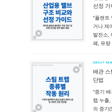
선정 가
“플랜트
거나 제
발전소,
폐, 유량
ABOUT 9AN
배관 스팀
단법
“증기 
랩 누출
의 증기(