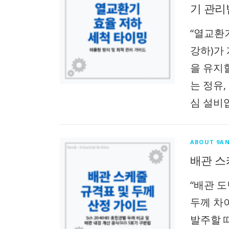
기 관리
“열교환기 
강하)가
을 유지할
는 정유
심 설비
ABOUT 9AN
배관 스케
“배관 도
두께 차
발주할 때