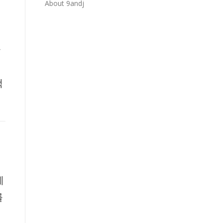
About 9andj
력
율
핵
제
를